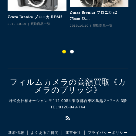
Zenza Bronica ブロニカ s2
Zenza Bronica ブロニカ RF645
M
75mm f2....
2019.10.10
買取商品一覧
イ
2019.10.10
買取商品一覧
20
フィルムカメラの高額買取《カ
メラのブリッジ》
株式会社桜オーシャン 〒111-0054 東京都台東区鳥越２−７−８ 3階
TEL:0120-949-744
新着情報
よくあるご質問
運営会社
プライバシーポリシー